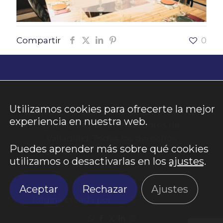
Compartir
0
Utilizamos cookies para ofrecerte la mejor
@2026. Club Cede. Club de Empresarios,
experiencia en nuestra web.
Directivos y Emprendedores de
Valladolid. Todos los derechos
Puedes aprender más sobre qué cookies
reservados.
Aviso Legal
|
Política de
utilizamos o desactivarlas en los
ajustes
.
Privacidad
|
Política de Cookies
|
Panel
Cookies
Aceptar
Rechazar
Ajustes
Página creada por
TOW-Sara Perales