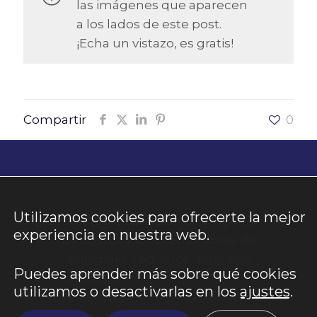
las imágenes que aparecen
a los lados de este post.
¡Echa un vistazo, es gratis!
Compartir
0
Utilizamos cookies para ofrecerte la mejor
@2026. Club Cede. Club de Empresarios,
experiencia en nuestra web.
Directivos y Emprendedores de
Valladolid. Todos los derechos
Puedes aprender más sobre qué cookies
reservados.
Aviso Legal
|
Política de
utilizamos o desactivarlas en los
ajustes
.
Privacidad
|
Política de Cookies
|
Panel
Cookies