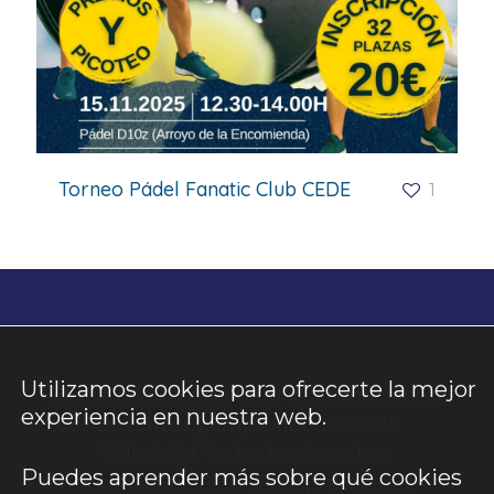
Torneo Pádel Fanatic Club CEDE
1
Utilizamos cookies para ofrecerte la mejor
@2026. Club Cede. Club de Empresarios,
experiencia en nuestra web.
Directivos y Emprendedores de
Valladolid. Todos los derechos
Puedes aprender más sobre qué cookies
reservados.
Aviso Legal
|
Política de