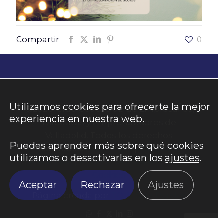
Compartir
0
Utilizamos cookies para ofrecerte la mejor
@2026. Club Cede. Club de Empresarios,
experiencia en nuestra web.
Directivos y Emprendedores de
Valladolid. Todos los derechos
Puedes aprender más sobre qué cookies
reservados.
Aviso Legal
|
Política de
utilizamos o desactivarlas en los
ajustes
.
Privacidad
|
Política de Cookies
|
Panel
Cookies
Aceptar
Rechazar
Ajustes
Página creada por
TOW-Sara Perales