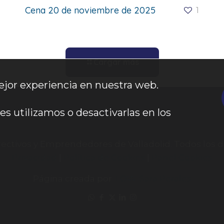
Cena 20 de noviembre de 2025
1
Cargar más
ejor experiencia en nuestra web.
 utilizamos o desactivarlas en los
rectivos y Emprendedores de Valladolid. Todos los 
Privacidad
|
Política de Cookies
|
Panel Cookies
Página creada por
TOW-Sara Perales