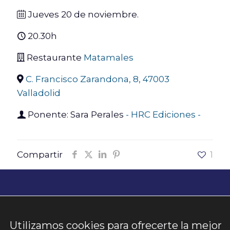
Jueves 20 de noviembre.
20.30h
Restaurante
Matamales
C. Francisco Zarandona, 8, 47003
Valladolid
Ponente: Sara Perales
- HRC Ediciones -
Compartir
1
Utilizamos cookies para ofrecerte la mejor
@2026. Club Cede. Club de Empresarios,