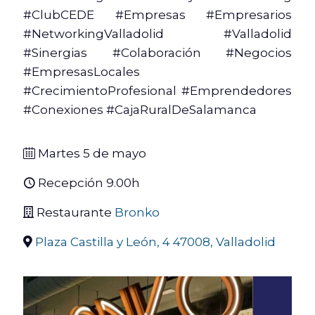
#ClubCEDE #Empresas #Empresarios
#NetworkingValladolid #Valladolid
#Sinergias #Colaboración #Negocios
#EmpresasLocales
#CrecimientoProfesional #Emprendedores
#Conexiones #CajaRuralDeSalamanca
Martes 5 de mayo
Recepción 9.00h
Restaurante
Bronko
Plaza Castilla y León, 4 47008, Valladolid