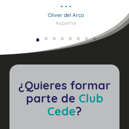
Oliver del Arco
Aspama
erro
¿Quieres formar
parte de
Club
Cede
?